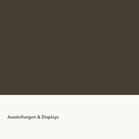
Dabei wird die Maserierung des Holzes als
wichtiges gestaltungs- und formgebendes
Material genutzt. Dies gibt jedem Holzbild
seine eigene und strukturtypische
Ausdrucksform.
Ausstellungen & Displays