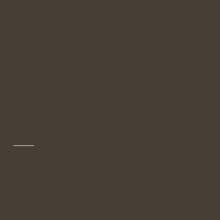
Technik
Die weltweit einzigartige Kunsttechnik
wurde von Brunos Vater kreiert, im Laufe
der Jahre stets weiterentwickelt und
perfektionert.
Die Technik nennt sich «Öl auf
sandgestrahltem Holz»