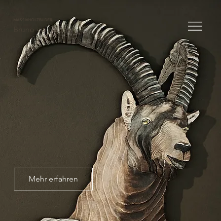
MASSIVHOLZBILDER
Bruno von Allmen
KUNST IN
MASSIVHOLZ
Weltweit einzigartige
Bildkunst von Bruno
von Allmen
Mehr erfahren